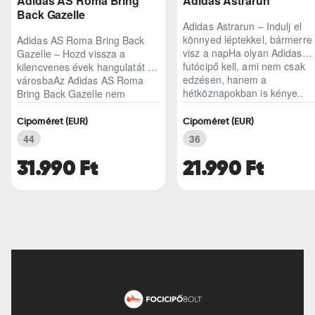
Adidas AS Roma Bring
Adidas Astrarun
Back Gazelle
Adidas Astrarun – Indulj el
könnyed léptekkel, bármerre
Adidas AS Roma Bring Back
visz a napHa olyan Adidas
Gazelle – Hozd vissza a
futócipő kell, ami nem csak
kilencvenes évek hangulatát a
edzésen, hanem a
városbaAz Adidas AS Roma
hétköznapokban is kénye..
Bring Back Gazelle nem
egyszerű sneaker, hane..
Cipőméret (EUR)
Cipőméret (EUR)
44
36
31.990 Ft
21.990 Ft