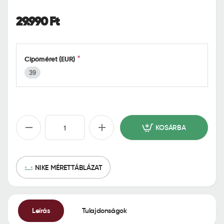
o
m
29.990 Ft
e
Cipőméret (EUR)
39
KOSÁRBA
NIKE MÉRETTÁBLÁZAT
Leírás
Tulajdonságok