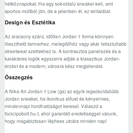
hétköznapokat. Ha egy sokoldalú sneaker kell, ami
sportos múltból jön, de a jelenben él, ez telitalálat.
Design és Esztétika
Az alacsony szárú, időtlen Jordan 1 forma könnyen
illeszthető farmerhez, melegítőhöz vagy akár letisztultabb
streetwear szettekhez is. A kontrasztos panelezés és a
karakteres logók egyszerre adják a klasszikus Jordan-
érzést és a modern, városra kész megjelenést.
Összegzés
A Nike Air Jordan 1 Low (gs) az egyik legsokoldalúbb
Jordan sneaker, ha ikonikus stílust és kényelmes,
mindennapi hordhatóságot keresel. Válaszd a
focicipobolt.hu-t, ahol garantált eredetiséggel várunk,
hogy magabiztosan léphess utcára minden nap!