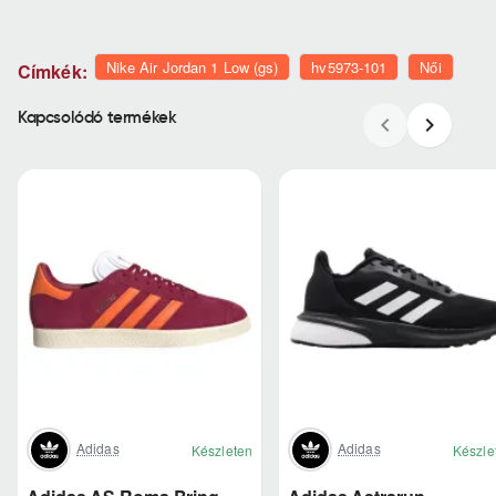
Nike Air Jordan 1 Low (gs)
hv5973-101
Női
Címkék:
Kapcsolódó termékek
Adidas
Adidas
Készleten
Készle