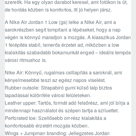
szeretik. Ha egy olyan darabot keresel, ami fotókon is üt,
de hordás közben is komfortos, itt jó helyen jársz.
A Nike Air Jordan 1 Low (gs) lelke a Nike Air, ami a
sarokrészben segít tompítani a lépéseket, hogy a nap
végén is könnyű maradjon a mozgás. A klasszikus Jordan
1 felépítés stabil, ismerős érzetet ad, miközben a low
kialakítás szabadabb bokamunkát enged – ideális tempós
városi ritmushoz is.
Nike Air: Könnyű, rugalmas csillapítás a saroknál, ami
kényelmesebbé teszi az egész napos viselést.
Rubber outsole: Strapabíró gumi külső talp biztos
tapadással különféle városi felületeken.
Leather upper: Tartós, formát adó felsőrész, ami jól bírja a
mindennapi használatot és szépen tartja a sziluettet.
Perforated toe: Szellősebb orr-rész kialakítás a
komfortosabb érzetért mozgás közben.
Wings + Jumpman branding: Jellegzetes Jordan