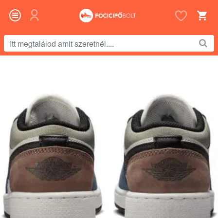
Itt
megtalálod
amit
szeretnél....