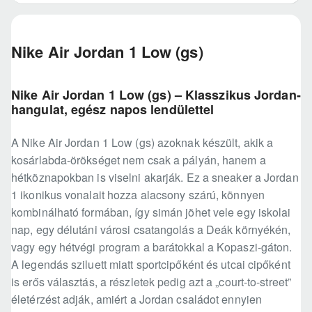
Nike Air Jordan 1 Low (gs)
Nike Air Jordan 1 Low (gs) – Klasszikus Jordan-
hangulat, egész napos lendülettel
A Nike Air Jordan 1 Low (gs) azoknak készült, akik a
kosárlabda-örökséget nem csak a pályán, hanem a
hétköznapokban is viselni akarják. Ez a sneaker a Jordan
1 ikonikus vonalait hozza alacsony szárú, könnyen
kombinálható formában, így simán jöhet vele egy iskolai
nap, egy délutáni városi csatangolás a Deák környékén,
vagy egy hétvégi program a barátokkal a Kopaszi-gáton.
A legendás sziluett miatt sportcipőként és utcai cipőként
is erős választás, a részletek pedig azt a „court-to-street”
életérzést adják, amiért a Jordan családot ennyien