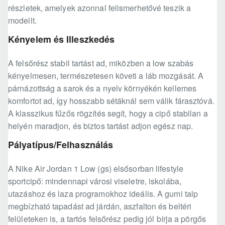
részletek, amelyek azonnal felismerhetővé teszik a
modellt.
Kényelem és Illeszkedés
A felsőrész stabil tartást ad, miközben a low szabás
kényelmesen, természetesen követi a láb mozgását. A
párnázottság a sarok és a nyelv környékén kellemes
komfortot ad, így hosszabb sétáknál sem válik fárasztóvá.
A klasszikus fűzős rögzítés segít, hogy a cipő stabilan a
helyén maradjon, és biztos tartást adjon egész nap.
Pályatípus/Felhasználás
A Nike Air Jordan 1 Low (gs) elsősorban lifestyle
sportcipő: mindennapi városi viseletre, iskolába,
utazáshoz és laza programokhoz ideális. A gumi talp
megbízható tapadást ad járdán, aszfalton és beltéri
felületeken is, a tartós felsőrész pedig jól bírja a pörgős